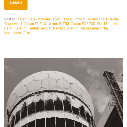
Lesen
Posted in
Berlin
,
Deutschland
,
Lost Places
,
Photos
Abandoned
,
Berlin-
Grunewald
,
Canon EF-S 10-18 mm IS STM
,
Canon EOS 70D
,
Field Station
Berlin
,
Graffiti
,
Teufelsberg
,
Urban Exploration
,
Vergessene Orte
,
Verlassene Orte