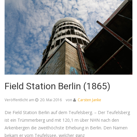
Field Station Berlin (1865)
Veröffentlicht am
20. Mai 2016
von
Carsten Janke
Die Field Station Berlin auf dem Teufelsberg. – Der Teufelsberg
ist ein Trümmerberg und mit 120,1 m über NHN nach den
Arkenbergen die zweithöchste Erhebung in Berlin. Den Namen
bekam er vom Teufelssee, welcher ganz