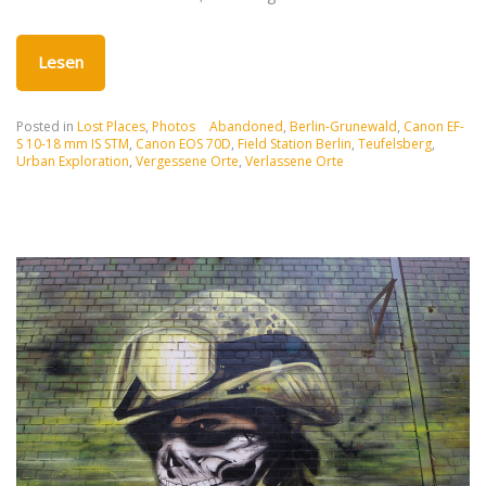
Lesen
Posted in
Lost Places
,
Photos
Abandoned
,
Berlin-Grunewald
,
Canon EF-
S 10-18 mm IS STM
,
Canon EOS 70D
,
Field Station Berlin
,
Teufelsberg
,
Urban Exploration
,
Vergessene Orte
,
Verlassene Orte