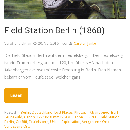
Field Station Berlin (1868)
Veröffentlicht am
20. Mai 2016
von
Carsten Janke
Die Field Station Berlin auf dem Teufelsberg. – Der Teufelsberg
ist ein Trümmerberg und mit 120,1 m über NHN nach den
Arkenbergen die zweithöchste Erhebung in Berlin. Den Namen
bekam er vom Teufelssee, welcher ganz
Lesen
Posted in
Berlin
,
Deutschland
,
Lost Places
,
Photos
Abandoned
,
Berlin-
Grunewald
,
Canon EF-S 10-18 mm IS STM
,
Canon EOS 70D
,
Field Station
Berlin
,
Graffiti
,
Teufelsberg
,
Urban Exploration
,
Vergessene Orte
,
Verlassene Orte