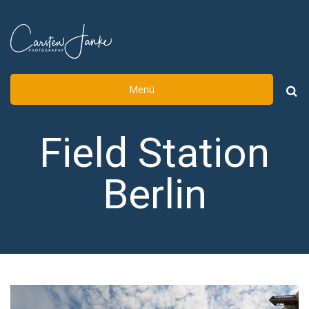
Menü
Such
nach:
Field Station
Berlin