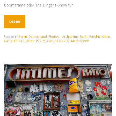
Boomerama oder The Dingens-Show für
Lesen
Posted in
Berlin
,
Deutschland
,
Photos
Architektur
,
Berlin-Friedrichshain
,
Canon EF-S 10-18 mm IS STM
,
Canon EOS 70D
,
Mediaspree