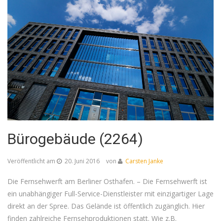
Bürogebäude (2264)
Veröffentlicht am
20. Juni 2016
von
Carsten Janke
Die Fernsehwerft am Berliner Osthafen. – Die Fernsehwerft ist
ein unabhängiger Full-Service-Dienstleister mit einzigartiger Lage
direkt an der Spree. Das Gelände ist öffentlich zugänglich. Hier
finden zahlreiche Fernsehproduktionen statt. Wie z.B.