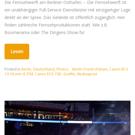
Die Fernsehwerft am Berliner Osthafen. – Die Fernsehwerft ist
ein unabhängiger Full-Service-Dienstleister mit einzigartiger Lage
direkt an der Spree. Das Gelände ist öffentlich zugänglich. Hier
finden zahlreiche Fernsehproduktionen statt. Wie z.B.
Boomerama oder The Dingens-Show für
Lesen
Posted in
Berlin
,
Deutschland
,
Photos
Berlin-Friedrichshain
,
Canon EF-S
10-18 mm IS STM
,
Canon EOS 70D
,
Graffiti
,
Mediaspree