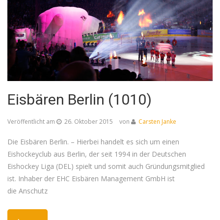
Eisbären Berlin (1010)
Veröffentlicht am
26. Oktober 2015
von
Carsten Janke
Die Eisbären Berlin. – Hierbei handelt es sich um einen
Eishockeyclub aus Berlin, der seit 1994 in der Deutschen
Eishockey Liga (DEL) spielt und somit auch Gründungsmitglied
ist. Inhaber der EHC Eisbären Management GmbH ist
die Anschutz