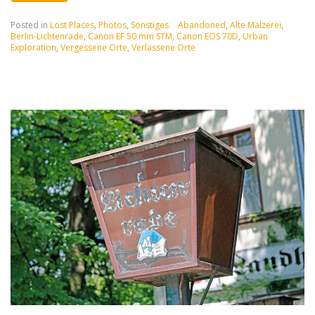
Posted in
Lost Places
,
Photos
,
Sonstiges
Abandoned
,
Alte Mälzerei
,
Berlin-Lichtenrade
,
Canon EF 50 mm STM
,
Canon EOS 70D
,
Urban
Exploration
,
Vergessene Orte
,
Verlassene Orte