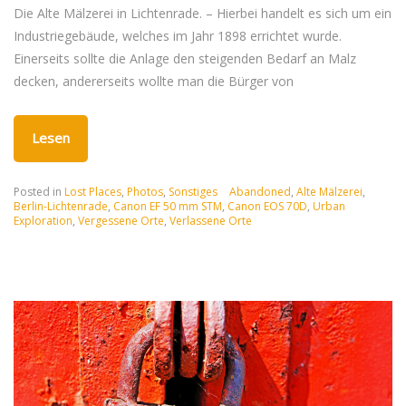
Die Alte Mälzerei in Lichtenrade. – Hierbei handelt es sich um ein
Industriegebäude, welches im Jahr 1898 errichtet wurde.
Einerseits sollte die Anlage den steigenden Bedarf an Malz
decken, andererseits wollte man die Bürger von
Lesen
Posted in
Lost Places
,
Photos
,
Sonstiges
Abandoned
,
Alte Mälzerei
,
Berlin-Lichtenrade
,
Canon EF 50 mm STM
,
Canon EOS 70D
,
Urban
Exploration
,
Vergessene Orte
,
Verlassene Orte