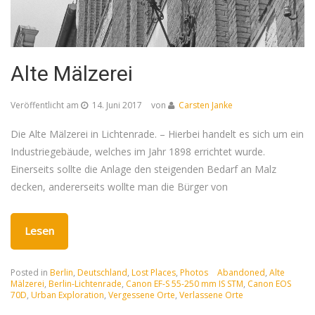
Alte Mälzerei
Veröffentlicht am
14. Juni 2017
von
Carsten Janke
Die Alte Mälzerei in Lichtenrade. – Hierbei handelt es sich um ein
Industriegebäude, welches im Jahr 1898 errichtet wurde.
Einerseits sollte die Anlage den steigenden Bedarf an Malz
decken, andererseits wollte man die Bürger von
Lesen
Posted in
Berlin
,
Deutschland
,
Lost Places
,
Photos
Abandoned
,
Alte
Mälzerei
,
Berlin-Lichtenrade
,
Canon EF-S 55-250 mm IS STM
,
Canon EOS
70D
,
Urban Exploration
,
Vergessene Orte
,
Verlassene Orte