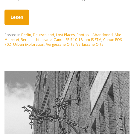
Lesen
Posted in
Berlin
,
Deutschland
,
Lost Places
,
Photos
Abandoned
,
Alte
Mälzerei
,
Berlin-Lichtenrade
,
Canon EF-S 10-18 mm IS STM
,
Canon EOS
70D
,
Urban Exploration
,
Vergessene Orte
,
Verlassene Orte