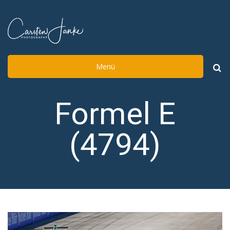
Menü
Such
nach:
Formel E
(4794)