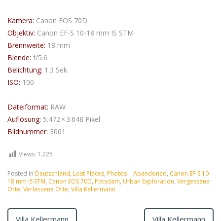
Kamera:
Canon EOS 70D
Objektiv:
Canon EF-S 10-18 mm IS STM
Brennweite:
18 mm
Blende:
f/5.6
Belichtung:
1.3 Sek.
ISO:
100
Dateiformat:
RAW
Auflösung:
5.472 × 3.648 Pixel
Bildnummer:
3061
Views:
1.225
Posted in
Deutschland
,
Lost Places
,
Photos
Abandoned
,
Canon EF-S 10-
18 mm IS STM
,
Canon EOS 70D
,
Potsdam
,
Urban Exploration
,
Vergessene
Orte
,
Verlassene Orte
,
Villa Kellermann
Villa Kellermann
Villa Kellermann