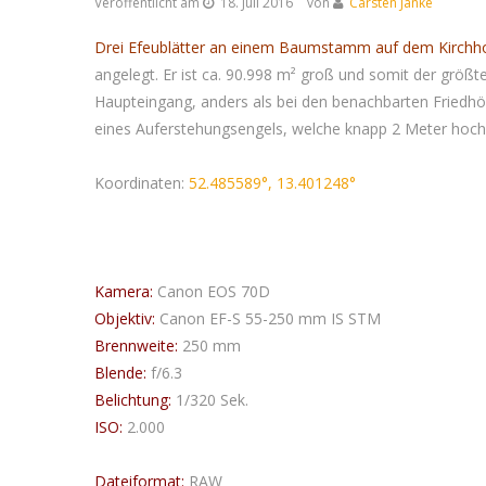
Veröffentlicht am
18. Juli 2016
von
Carsten Janke
Drei Efeublätter an einem Baumstamm auf dem Kirchhof
angelegt. Er ist ca. 90.998 m² groß und somit der größ
Haupteingang, anders als bei den benachbarten Friedhöfe
eines Auferstehungsengels, welche knapp 2 Meter hoch 
Koordinaten:
52.485589°, 13.401248°
Kamera:
Canon EOS 70D
Objektiv:
Canon EF-S 55-250 mm IS STM
Brennweite:
250 mm
Blende:
f/6.3
Belichtung:
1/320 Sek.
ISO:
2.000
Dateiformat:
RAW