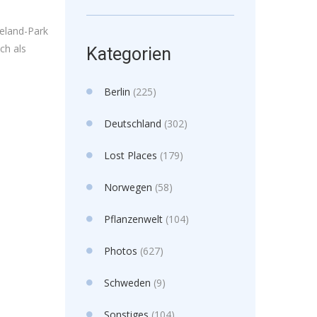
geland-Park
ch als
Kategorien
Berlin
(225)
Deutschland
(302)
Lost Places
(179)
Norwegen
(58)
Pflanzenwelt
(104)
Photos
(627)
Schweden
(9)
Sonstiges
(104)