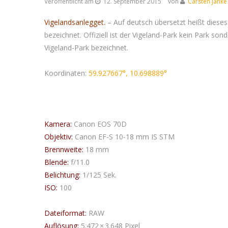
Veröffentlicht am
12. September 2015
von
Carsten Janke
Vigelandsanlegget.
– Auf deutsch übersetzt heißt dieses
bezeichnet. Offiziell ist der Vigeland-Park kein Park son
Vigeland-Park bezeichnet.
Koordinaten:
59.927667°, 10.698889°
Kamera:
Canon EOS 70D
Objektiv:
Canon EF-S 10-18 mm IS STM
Brennweite:
18 mm
Blende:
f/11.0
Belichtung:
1/125 Sek.
ISO:
100
Dateiformat:
RAW
Auflösung:
5.472 × 3.648 Pixel